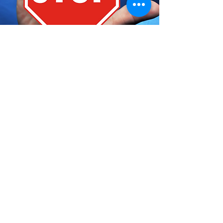
LES CONTRE
INDICATIONS
Il ne sera pas possible de suivre de
traitement si votre poil est blond, blanc
ou roux, si vous êtes enceinte ou en
période d’allaitement, si vous portez
un pacemaker ou tout autre dispositif
de stimulation implantable ou si vous
êtes sujet(te) aux crises d'épilepsie
photosensibles.