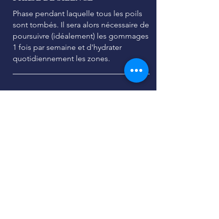
Phase pendant laquelle tous les poils
sont tombés. Il sera alors nécessaire de
poursuivre (idéalement) les gommages
1 fois par semaine et d'hydrater
quotidiennement les zones.
03
PHASE DE REPOUSSE
Lors de la phase de repousse des poils
restants, vous devez éviter de vous
raser jusque la veille de votre
prochaine séance.
LES RÉSULTATS