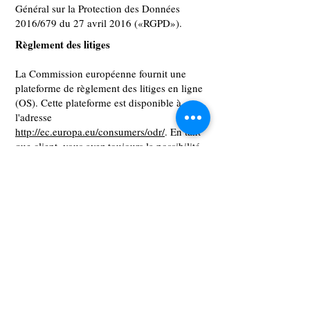
Général sur la Protection des Données
2016/679 du 27 avril 2016 («RGPD»).
Règlement des litiges
La Commission européenne fournit une
plateforme de règlement des litiges en ligne
(OS). Cette plateforme est disponible à
l'adresse
http://ec.europa.eu/consumers/odr/
. En tant
que client, vous avez toujours la possibilité
de contacter le conseil d'arbitrage de la
Commission européenne. Nous ne sommes
ni disposés à, ni obligés de, participer à une
procédure de règlement des litiges devant
un conseil d'arbitrage de la consommation.
NOTRE CENTRE
22, rue de la Gare
62300 Lens, France